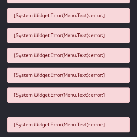
[System Widget Error(Menu.Text): error:]
[System Widget Error(Menu.Text): error:]
[System Widget Error(Menu.Text): error:]
[System Widget Error(Menu.Text): error:]
[System Widget Error(Menu.Text): error:]
[System Widget Error(Menu.Text): error:]