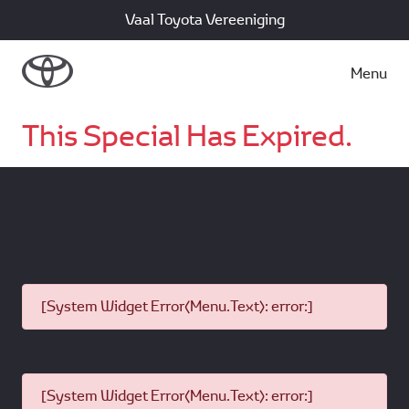
Vaal Toyota Vereeniging
Menu
This Special Has Expired.
[System Widget Error(Menu.Text): error:]
[System Widget Error(Menu.Text): error:]